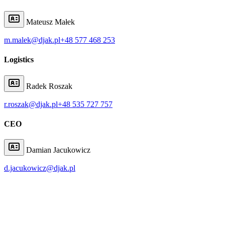
Mateusz Małek
m.malek@djak.pl
+48 577 468 253
Logistics
Radek Roszak
r.roszak@djak.pl
+48 535 727 757
CEO
Damian Jacukowicz
d.jacukowicz@djak.pl