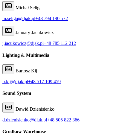
Michał Seliga
m.seliga@djak.pl
+48 794 190 572
January Jacukowicz
j.jacukowicz@djak.pl
+48 785 112 212
Lighting & Multimedia
Bartosz Kij
b.kij@djak.pl
+48 517 109 459
Sound System
Dawid Dzienisienko
d.dzienisienko@djak.pl
+48 505 822 366
Grodków Warehouse