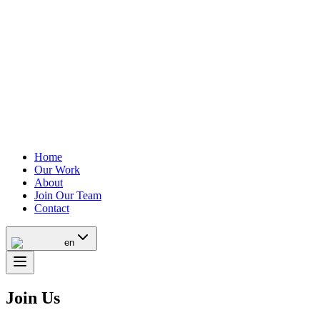
Home
Our Work
About
Join Our Team
Contact
en
Join Us