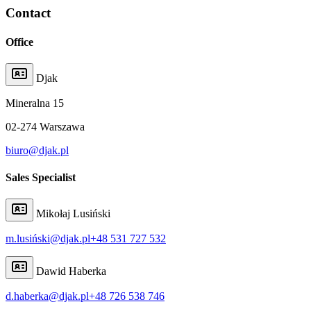
Contact
Office
Djak
Mineralna
15
02-274
Warszawa
biuro@djak.pl
Sales Specialist
Mikołaj Lusiński
m.lusiński@djak.pl
+48 531 727 532
Dawid Haberka
d.haberka@djak.pl
+48 726 538 746