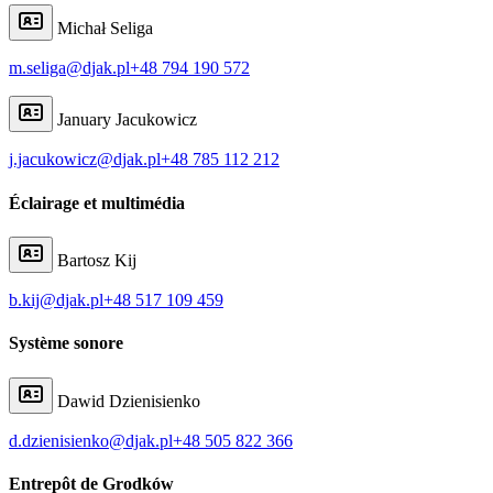
Michał Seliga
m.seliga@djak.pl
+48 794 190 572
January Jacukowicz
j.jacukowicz@djak.pl
+48 785 112 212
Éclairage et multimédia
Bartosz Kij
b.kij@djak.pl
+48 517 109 459
Système sonore
Dawid Dzienisienko
d.dzienisienko@djak.pl
+48 505 822 366
Entrepôt de Grodków