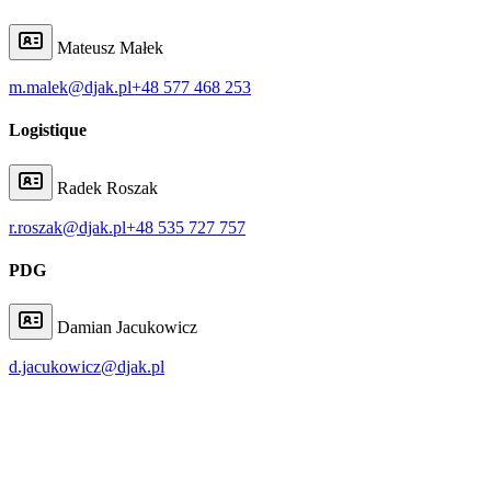
Mateusz Małek
m.malek@djak.pl
+48 577 468 253
Logistique
Radek Roszak
r.roszak@djak.pl
+48 535 727 757
PDG
Damian Jacukowicz
d.jacukowicz@djak.pl