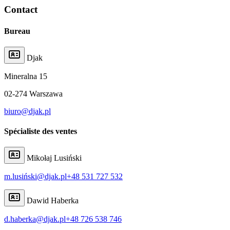
Contact
Bureau
Djak
Mineralna
15
02-274
Warszawa
biuro@djak.pl
Spécialiste des ventes
Mikołaj Lusiński
m.lusiński@djak.pl
+48 531 727 532
Dawid Haberka
d.haberka@djak.pl
+48 726 538 746